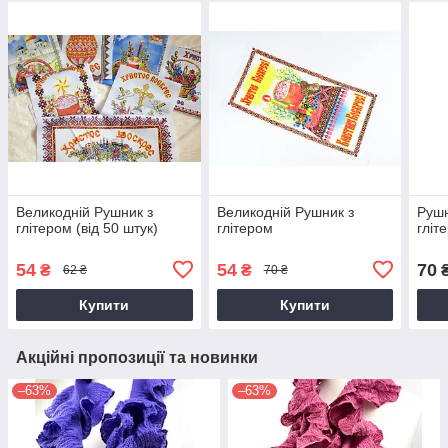
Великодній Рушник з
Великодній Рушник з
Рушн
глітером (від 50 штук)
глітером
гліт
54
54
70
₴
₴
62 ₴
70 ₴
Купити
Купити
Акційні пропозиції та новинки
–63%
–63%