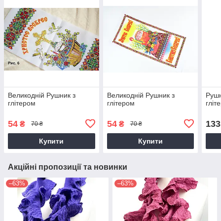
Великодній Рушник з
Великодній Рушник з
Рушн
глітером
глітером
гліт
54
54
133
₴
₴
70 ₴
70 ₴
Купити
Купити
Акційні пропозиції та новинки
–63%
–63%