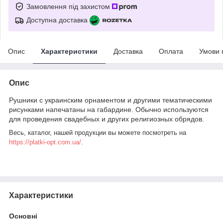
Замовлення під захистом
Доступна доставка
Опис
Характеристики
Доставка
Оплата
Умови 
Опис
Рушники с украинским орнаментом и другими тематическими
рисунками напечатаны на габардине. Обычно используются
для проведения свадебных и других религиозных обрядов.
Весь, каталог, нашей продукции вы можете посмотреть на
https://platki-opt.com.ua/
.
Характеристики
Основні