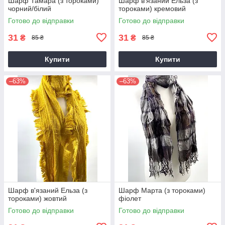
Шарф Тамара (з тороками)
Шарф в'язаний Ельза (з
чорний/білий
тороками) кремовий
Готово до відправки
Готово до відправки
31
31
₴
₴
85 ₴
85 ₴
Купити
Купити
–63%
–63%
Шарф в'язаний Ельза (з
Шарф Марта (з тороками)
тороками) жовтий
фіолет
Готово до відправки
Готово до відправки