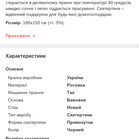
стирається в делікатному пранні при температурі 40 градусів,
швидко сохне і легко піддається прасуванні. Скатертина –
відмінний подарунок для будь-якої домогосподарки.
Розмір
: 180х150 см (+/- 3%).
Приховати
Характеристики
Основні
Країна виробник
Україна
Матеріал
Рогожка
Машинне прання
Так
Основа
Бавовна
Стан
Новий
Тип виробу
Скатертина
Форма скатертини
Прямокутна
Колір
Чорний
Розміри скатертини