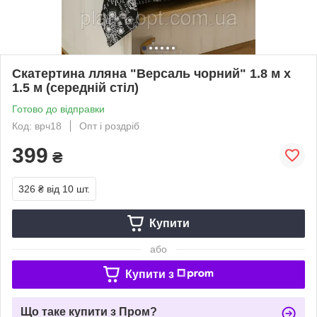
Скатертина лляна "Версаль чорний" 1.8 м х
1.5 м (середній стіл)
Готово до відправки
Код: врч18
Опт і роздріб
399
₴
326 ₴
від 10 шт.
Купити
або
Купити з
Що таке купити з Пром?