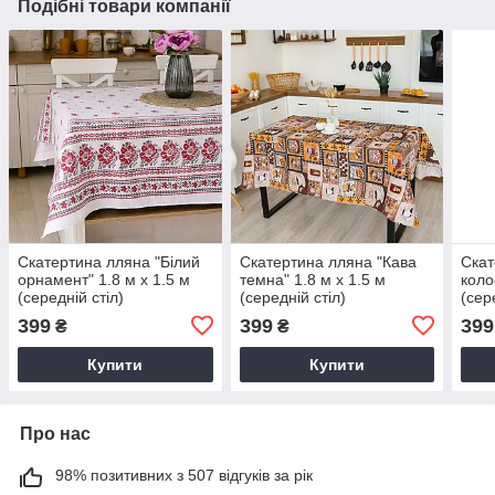
Подібні товари компанії
Скатертина лляна "Білий
Скатертина лляна "Кава
Скат
орнамент" 1.8 м х 1.5 м
темна" 1.8 м х 1.5 м
коло
(середній стіл)
(середній стіл)
(сер
399
399
399
₴
₴
Купити
Купити
Про нас
98% позитивних з 507 відгуків за рік