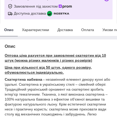
Замовлення під захистом
Доступна доставка
Опис
Характеристики
Доставка
Оплата
Умови п
Опис
Оптова ціна рахуется при замовленні скатертин від 10
штук (можна різних малюнків і різних розмірів)
Ціна при кількості від 50 штук, одного розміру,
обумовлюється індивідуально.
Скатертина набивна -
незамінний елемент декору кухні або
їдальні. Скатертина в українському стилі – сімейний оберіг.
Традиційний український орнамент на скатертині зробить
інтер'єр тематичним. Тканина, з якої виконана скатертина –
100% натуральна бавовна з ефектом об'ємної вишивки та
фактурою натурального льону. Крім естетичної скатертини
несе і практичну користь: скатертина може приховати вади
столу від механічних пошкоджень і забруднень. Легко