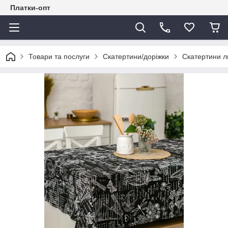
Платки-опт
Товари та послуги
Скатертини/доріжки
Скатертини л